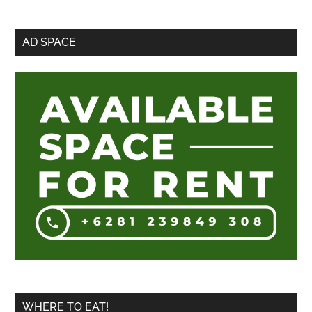
Sidebar
AD SPACE
Utama
WHERE TO EAT!