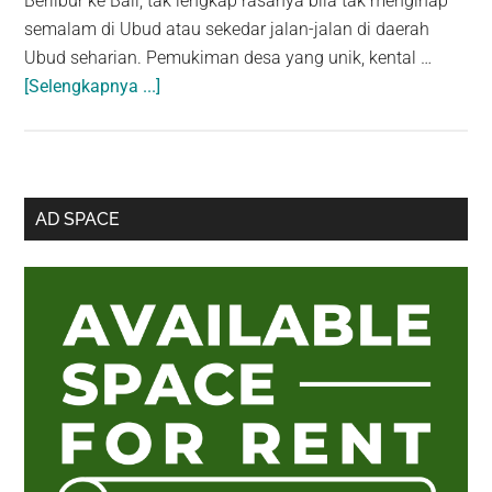
Berlibur ke Bali, tak lengkap rasanya bila tak menginap
semalam di Ubud atau sekedar jalan-jalan di daerah
Ubud seharian. Pemukiman desa yang unik, kental …
about
[Selengkapnya ...]
5
Spot
Favorit
Jalan-
Sidebar
AD SPACE
Jalan
Utama
di
Ubud:
Dari
Pasar
sampai
“Istana”
Raja
Ubud!