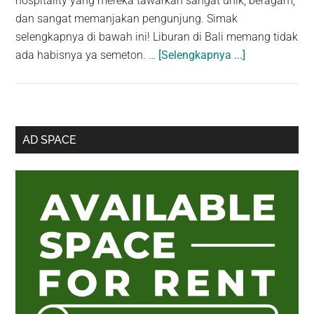
hospitality yang mereka tawarkan sangat unik, beragam,
dan sangat memanjakan pengunjung. Simak
selengkapnya di bawah ini! Liburan di Bali memang tidak
about
ada habisnya ya semeton. …
[Selengkapnya ...]
Villa
Murah
di
Ubud
Sidebar
AD SPACE
–
Utama
Bali:
Private
Pool,
View
Sawah,
Hutan,
Harga
Miring