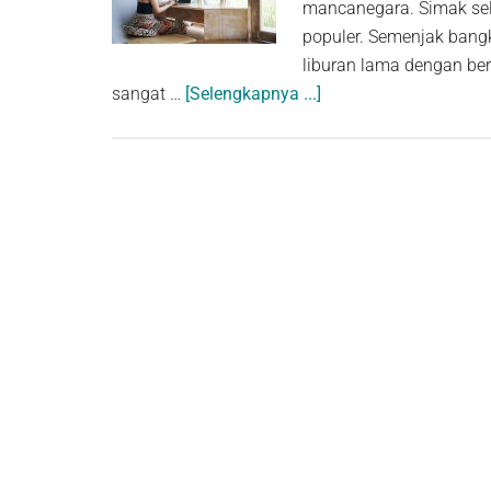
mancanegara. Simak sele
populer. Semenjak bangk
liburan lama dengan be
about
sangat …
[Selengkapnya ...]
Staycation
di
Bali:
Gaya
Hidup
Baru
Pasca
Pandemi
Menikmati
Pulau
Dewata