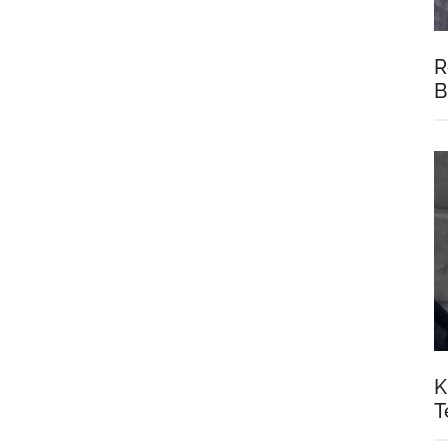
R
B
K
T