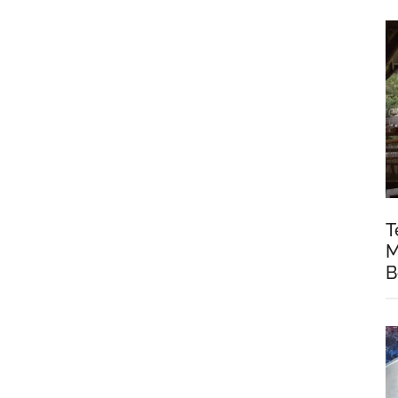
T
M
B