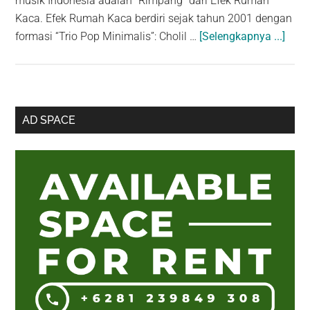
musik Indonesia adalah “Rimpang” dari Efek Rumah
Kaca. Efek Rumah Kaca berdiri sejak tahun 2001 dengan
abou
formasi “Trio Pop Minimalis”: Cholil …
[Selengkapnya ...]
Men
“Rim
yang
menj
Sidebar
AD SPACE
Sebu
Utama
albu
penu
dari
Efek
Rum
Kaca