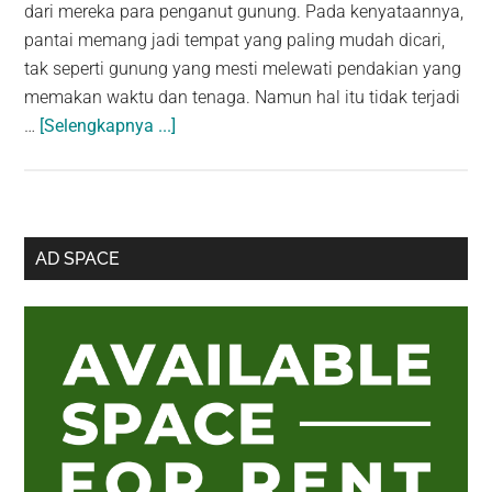
dari mereka para penganut gunung. Pada kenyataannya,
pantai memang jadi tempat yang paling mudah dicari,
tak seperti gunung yang mesti melewati pendakian yang
memakan waktu dan tenaga. Namun hal itu tidak terjadi
about
…
[Selengkapnya ...]
Awas
ada
Monyet
di
Sidebar
AD SPACE
Pantai
Utama
Nunggalan:
Pantai
Indah
yang
Tersembunyi
di
Bali