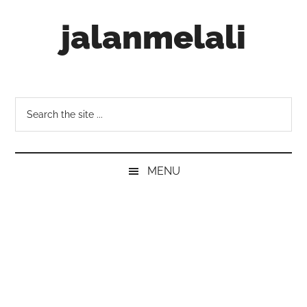
Skip
Skip
Skip
jalanmelali
to
to
to
main
secondary
primary
content
menu
sidebar
Wisata,
Hiburan,
dan
Search
Liburan
the
di
site
Bali
...
MENU