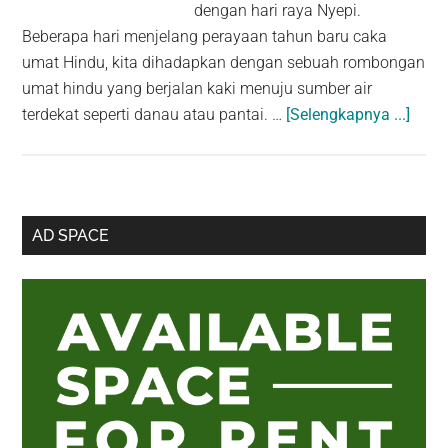
dengan hari raya Nyepi.
Beberapa hari menjelang perayaan tahun baru caka
umat Hindu, kita dihadapkan dengan sebuah rombongan
umat hindu yang berjalan kaki menuju sumber air
abou
terdekat seperti danau atau pantai. …
[Selengkapnya ...]
Melas
atau
Mekiy
Tradi
Sidebar
AD SPACE
Peny
Utama
Diri
dan
Seme
Menj
Pera
Hari
Raya