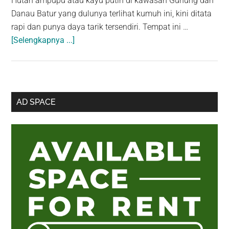
Hutan ampupu atau kayu putih di kawasan Gunung dan
Danau Batur yang dulunya terlihat kumuh ini, kini ditata
rapi dan punya daya tarik tersendiri. Tempat ini …
about
[Selengkapnya ...]
Ampupu
Kembar:
Wisata
Hutan
Sidebar
AD SPACE
Pinus
Utama
Diantara
Gunung
dan
Danau
Batur