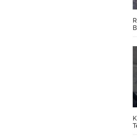
R
B
K
T