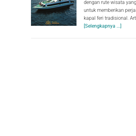
dengan rute wisata yang
untuk memberikan perja
kapal feri tradisional. 
about
[Selengkapnya ...]
Apa
Itu
Fast
Boat?
Penjel
Lengk
dan
Manfa