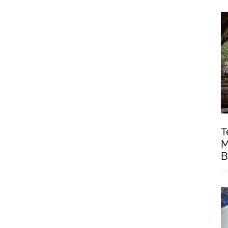
T
M
B