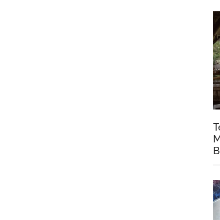
T
M
B