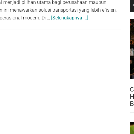
lai menjadi pilihan utama bagi perusahaan maupun
 ini menawarkan solusi transportasi yang lebih efisien,
about
perasional modern. Di …
[Selengkapnya ...]
EV
Van
sebagai
Kendaraan
Modern
untuk
Mobilitas
dan
Bisnis
C
H
B