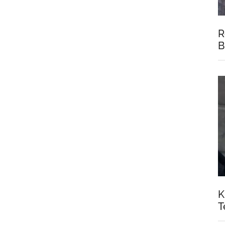
R
B
K
T