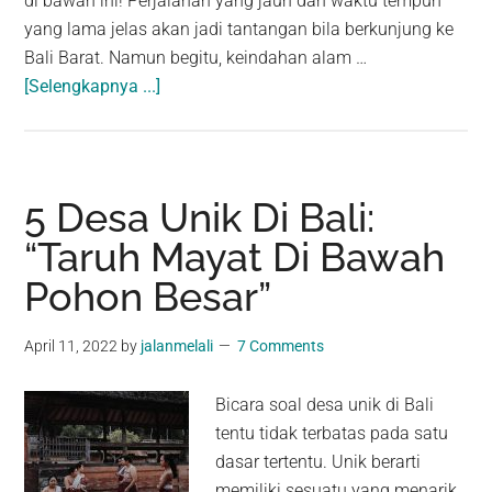
di bawah ini! Perjalanan yang jauh dan waktu tempuh
yang lama jelas akan jadi tantangan bila berkunjung ke
Bali Barat. Namun begitu, keindahan alam …
about
[Selengkapnya ...]
Desa
Blimbingsari,
Jembrana:
Pesona
5 Desa Unik Di Bali:
Desa
“Taruh Mayat Di Bawah
Asri
Pohon Besar”
dan
Penuh
Toleransi
April 11, 2022
by
jalanmelali
7 Comments
Bicara soal desa unik di Bali
tentu tidak terbatas pada satu
dasar tertentu. Unik berarti
memiliki sesuatu yang menarik