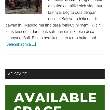
dan tidak dimiliki oleh siapapun
lainnya. Begitu pula dengan
desa di Bali yang terkenal di
bawah ini. Masing-masing desa berikut ini memiliki ciri
khas tersendiri dan tidak satupun dimiliki oleh desa
lainnya di Bali. Bicara soal keunikan tentu bukan hal …
about
[Selengkapnya ...]
5
Desa
Unik
Di
Sidebar
AD SPACE
Bali:
Utama
“Taruh
Mayat
Di
Bawah
Pohon