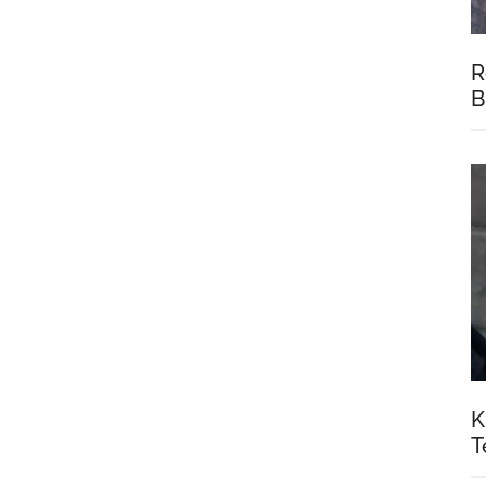
R
B
K
T