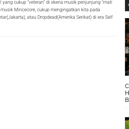
l yang cukup “veteran” di skena musik penjunjung “mati
musik Mincecore, cukup mengingatkan kita pada
etar(Jakarta), atau Dropdead(Amerika Serikat) di era Self
C
H
B