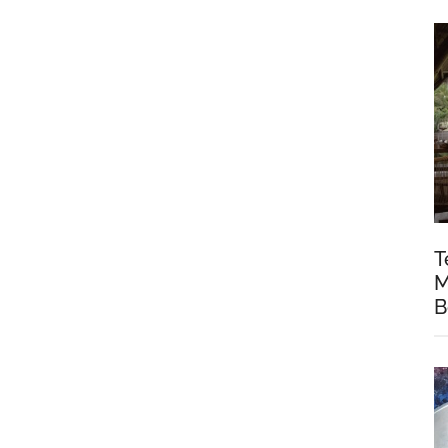
T
M
B