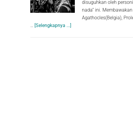
disuguhkan oleh personi
nada” ini. Membawakan 
Agathocles(Belgia), Prol
about
…
[Selengkapnya ...]
Commince:
“Mencincang”
Daging
Telinga
sampai
Amerika!