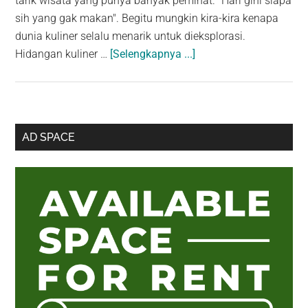
tarik wisata yang punya banyak peminat. "Hari gini siapa
sih yang gak makan". Begitu mungkin kira-kira kenapa
dunia kuliner selalu menarik untuk dieksplorasi.
about
Hidangan kuliner …
[Selengkapnya ...]
Cata
Vaca:
Nikmati
View
Sidebar
AD SPACE
Persawahan
Utama
dalam
Balutan
Lak-
Lak
Khas
Jatiluwih
Tabanan