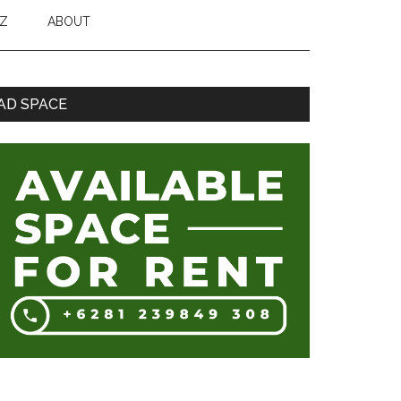
Z
ABOUT
Sidebar
AD SPACE
Utama