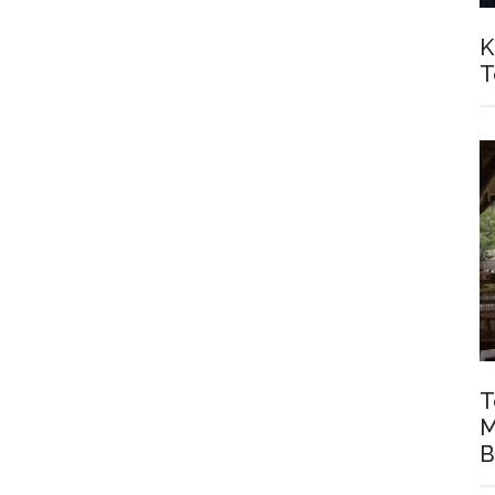
K
T
T
M
B