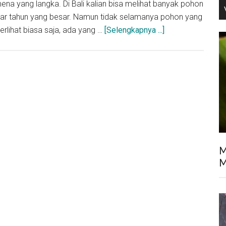
ena yang langka. Di Bali kalian bisa melihat banyak pohon
kar tahun yang besar. Namun tidak selamanya pohon yang
about
terlihat biasa saja, ada yang …
[Selengkapnya ...]
Berwisata
ke
Bunut
Bolong:
Pohon
Unik
dan
Sakral
di
M
Jembrana,
M
Bali
Barat