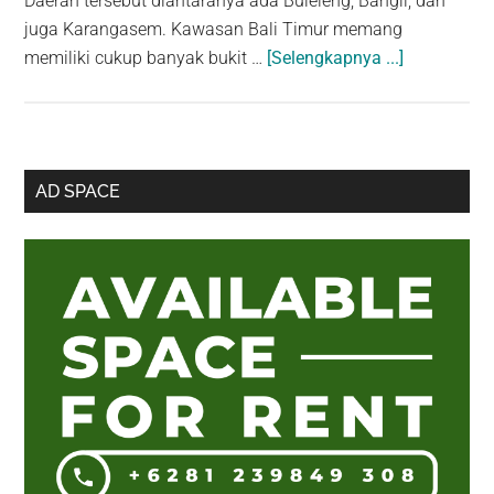
Daerah tersebut diantaranya ada Buleleng, Bangli, dan
juga Karangasem. Kawasan Bali Timur memang
about
memiliki cukup banyak bukit …
[Selengkapnya ...]
Bukit
Kursi:
Memandan
Laut
Sidebar
AD SPACE
Bali
Utama
dari
Bukit
Tertinggi
di
Bali
Barat